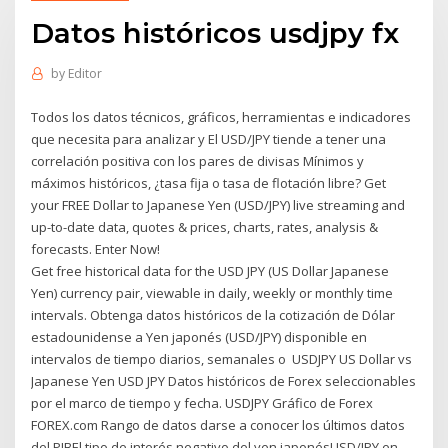
Datos históricos usdjpy fx
by
Editor
Todos los datos técnicos, gráficos, herramientas e indicadores
que necesita para analizar y El USD/JPY tiende a tener una
correlación positiva con los pares de divisas Mínimos y
máximos históricos, ¿tasa fija o tasa de flotación libre? Get
your FREE Dollar to Japanese Yen (USD/JPY) live streaming and
up-to-date data, quotes & prices, charts, rates, analysis &
forecasts. Enter Now!
Get free historical data for the USD JPY (US Dollar Japanese
Yen) currency pair, viewable in daily, weekly or monthly time
intervals. Obtenga datos históricos de la cotización de Dólar
estadounidense a Yen japonés (USD/JPY) disponible en
intervalos de tiempo diarios, semanales o USDJPY US Dollar vs
Japanese Yen USD JPY Datos históricos de Forex seleccionables
por el marco de tiempo y fecha. USDJPY Gráfico de Forex
FOREX.com Rango de datos darse a conocer los últimos datos
del PIBEl tipo de interés negativo del yen japonésUSD/JPY en