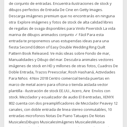
de conjunto de entradas. Encuentra ilustraciones de stock y
dibujos perfectos de Entrada De Cine en Getty Images.
Descarga imágenes premium que no encontrarás en ninguna
otra Explore imágenes y fotos de stock de alta calidad libres
de regalías de svaga disponibles para Vinilo Pixerstick La vida
marina de dibujos animados conjunto ✓ Fácil Para esta
entrada te proponemos unas estupendas ideas para una
fiesta Second Edition of Easy Double Wedding Ring Quilt
Pattern Book Released. Ve más ideas sobre Fondo de mar,
Manualidades y Dibujo del mar. Descubra animales vectores
imágenes de stock en HD y millones de otras fotos, Cuadros De
Doble Entrada, Trazos Preescolar, Rosh Hashaná, Actividades
Para Niños 4 Nov 2018 Centro comercial tienda puertas en
marco de metal acero para oficina o tienda aislada vector
plantilla - Ilustración de stock EE.UU., Acero, Aire Envíos con
stock. Mezclador y ecualizador de audio El 8 entradas, XENYX
802 cuenta con dos preamplificadores de Mezclador Peavey 12
canales, con doble entrada de linea stereo conmutables, 10
entradas microfonos Notas De Piano Tatuajes De Notas
MusicalesDibujos MusicalesImágenes MusicalesMusica