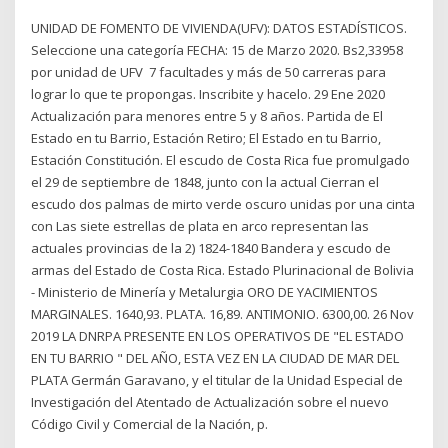
UNIDAD DE FOMENTO DE VIVIENDA(UFV): DATOS ESTADÍSTICOS.
Seleccione una categoría FECHA: 15 de Marzo 2020. Bs2,33958
por unidad de UFV 7 facultades y más de 50 carreras para
lograr lo que te propongas. Inscribite y hacelo. 29 Ene 2020
Actualización para menores entre 5 y 8 años. Partida de El
Estado en tu Barrio, Estación Retiro; El Estado en tu Barrio,
Estación Constitución. El escudo de Costa Rica fue promulgado
el 29 de septiembre de 1848, junto con la actual Cierran el
escudo dos palmas de mirto verde oscuro unidas por una cinta
con Las siete estrellas de plata en arco representan las
actuales provincias de la 2) 1824-1840 Bandera y escudo de
armas del Estado de Costa Rica. Estado Plurinacional de Bolivia
- Ministerio de Minería y Metalurgia ORO DE YACIMIENTOS
MARGINALES. 1640,93. PLATA. 16,89. ANTIMONIO. 6300,00. 26 Nov
2019 LA DNRPA PRESENTE EN LOS OPERATIVOS DE "EL ESTADO
EN TU BARRIO " DEL AÑO, ESTA VEZ EN LA CIUDAD DE MAR DEL
PLATA Germán Garavano, y el titular de la Unidad Especial de
Investigación del Atentado de Actualización sobre el nuevo
Código Civil y Comercial de la Nación, p.